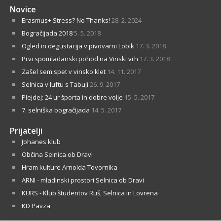
Novice
Erasmus+ Stress? No Thanks!
28. 2. 2024
Bogračijada 2018
5. 5. 2018
Ogled in degustacija v pivovarni Lobik
17. 3. 2018
Prvi spomladanski pohod na Vinski vrh
17. 3. 2018
Zašel sem spet v vinsko klet
14. 11. 2017
Selnica v luftu s Tabuji
26. 9. 2017
Plejdej: 24 ur športa in dobre volje
15. 5. 2017
7. selniška bogračijada
14. 5. 2017
Prijatelji
Johanes klub
Občina Selnica ob Dravi
Hram kulture Arnolda Tovornika
ARNI - mladinski prostori Selnica ob Dravi
KURS - Klub študentov Ruš, Selnica in Lovrena
KD Pavza