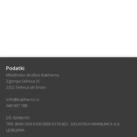
Podatki
Mladinsko društvo Bakheros
Zgornja Selnica 2C
2352 Selnica ob Dravi
info@bakheros.si
040 907 188
DŠ: 92996191
TRR: IBAN SI56 6100 0000 6176 822 - DELAVSKA HRANILNICA d.d.
LJUBLJANA