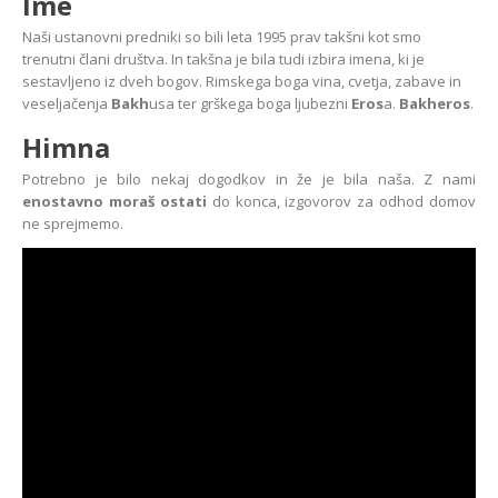
Ime
Naši ustanovni predniki so bili leta 1995 prav takšni kot smo
trenutni člani društva. In takšna je bila tudi izbira imena, ki je
sestavljeno iz dveh bogov. Rimskega boga vina, cvetja, zabave in
veseljačenja
Bakh
usa ter grškega boga ljubezni
Eros
a.
Bakheros
.
Himna
Potrebno je bilo nekaj dogodkov in že je bila naša. Z nami
enostavno moraš ostati
do konca, izgovorov za odhod domov
ne sprejmemo.