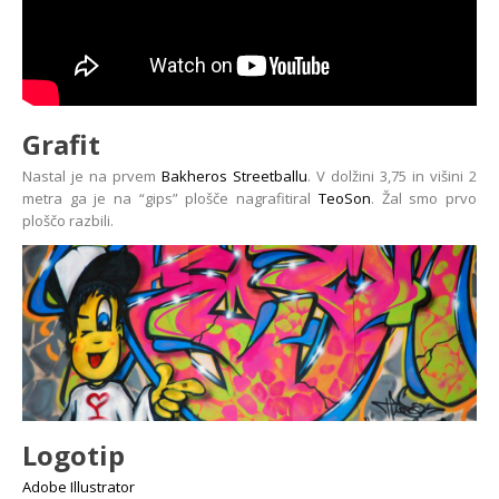
Grafit
Nastal je na prvem
Bakheros Streetballu
. V dolžini 3,75 in višini 2
metra ga je na “gips” plošče nagrafitiral
TeoSon
. Žal smo prvo
ploščo razbili.
Logotip
Adobe Illustrator