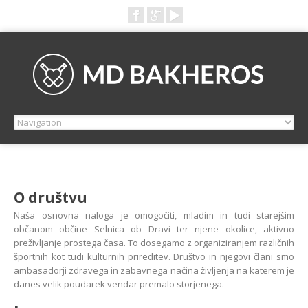
O društvu
Naša osnovna naloga je omogočiti, mladim in tudi starejšim
občanom občine Selnica ob Dravi ter njene okolice, aktivno
preživljanje prostega časa. To dosegamo z organiziranjem različnih
športnih kot tudi kulturnih prireditev. Društvo in njegovi člani smo
ambasadorji zdravega in zabavnega načina življenja na katerem je
danes velik poudarek vendar premalo storjenega.