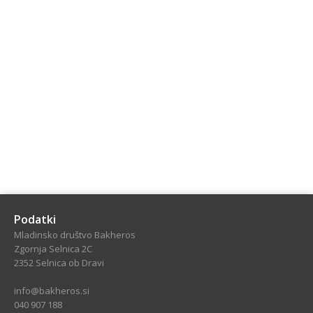
Podatki
Mladinsko društvo Bakheros
Zgornja Selnica 2C
2352 Selnica ob Dravi
info@bakheros.si
040 907 188