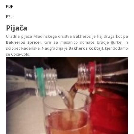
PDF
JPEG
Pijača
Uradna pijača Mladinskega društva Bakheros je kaj druga kot pa
Bakheros špricer
. Gre za mešanico domače bradje (Jurke) in
škropec Radenske. Nadgradnja je
Bakheros koktajl
, kjer dodamo
še Coca-Colo.