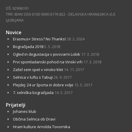
DŠ: 92996191
TRR: IBAN SI56 6100 0000 6176 822 - DELAVSKA HRANILNICA d.d.
LJUBLJANA
Novice
Erasmus+ Stress? No Thanks!
28. 2. 2024
Bogračijada 2018
5. 5. 2018
Ogled in degustacija v pivovarni Lobik
17. 3. 2018
Prvi spomladanski pohod na Vinski vrh
17. 3. 2018
Zašel sem spet v vinsko klet
14. 11. 2017
Selnica v luftu s Tabuji
26. 9. 2017
Plejdej: 24 ur športa in dobre volje
15. 5. 2017
7. selniška bogračijada
14. 5. 2017
Prijatelji
Johanes klub
Občina Selnica ob Dravi
Hram kulture Arnolda Tovornika