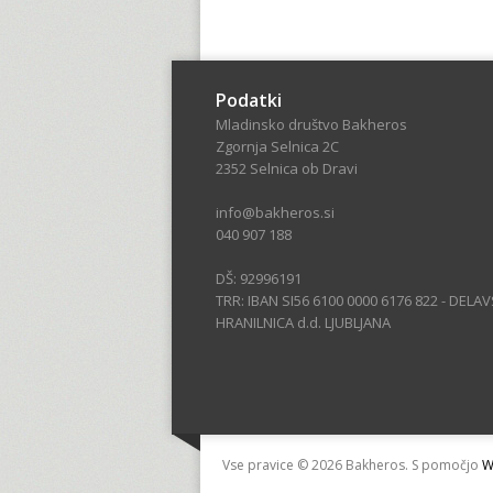
Podatki
Mladinsko društvo Bakheros
Zgornja Selnica 2C
2352 Selnica ob Dravi
info@bakheros.si
040 907 188
DŠ: 92996191
TRR: IBAN SI56 6100 0000 6176 822 - DELA
HRANILNICA d.d. LJUBLJANA
Vse pravice © 2026 Bakheros. S pomočjo
W