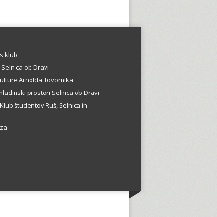
s klub
 Selnica ob Dravi
ulture Arnolda Tovornika
mladinski prostori Selnica ob Dravi
Klub študentov Ruš, Selnica in
vza