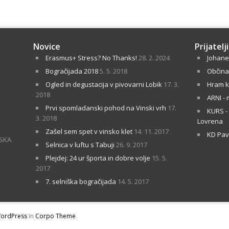
Novice
Prijatelji
Erasmus+ Stress? No Thanks!
28. 2. 2024
Johane
Bogračijada 2018
5. 5. 2018
Občina
Ogled in degustacija v pivovarni Lobik
17. 3.
Hram k
2018
ARNI - 
Prvi spomladanski pohod na Vinski vrh
17.
KURS - 
3. 2018
Lovrena
Zašel sem spet v vinsko klet
14. 11. 2017
KD Pa
VSKA
Selnica v luftu s Tabuji
26. 9. 2017
Plejdej: 24 ur športa in dobre volje
15. 5.
2017
7. selniška bogračijada
14. 5. 2017
ordPress
in
Corpo Theme
.