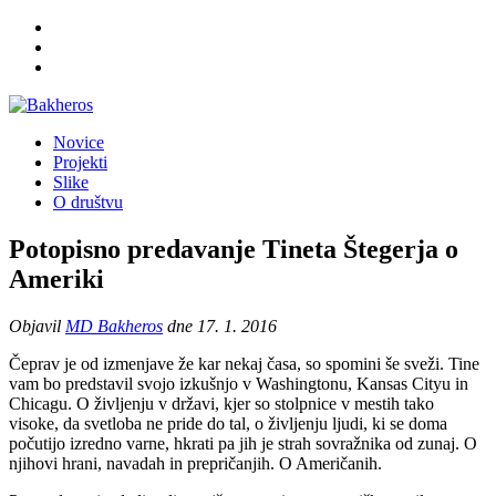
Novice
Projekti
Slike
O društvu
Potopisno predavanje Tineta Štegerja o
Ameriki
Objavil
MD Bakheros
dne 17. 1. 2016
Čeprav je od izmenjave že kar nekaj časa, so spomini še sveži. Tine
vam bo predstavil svojo izkušnjo v Washingtonu, Kansas Cityu in
Chicagu. O življenju v državi, kjer so stolpnice v mestih tako
visoke, da svetloba ne pride do tal, o življenju ljudi, ki se doma
počutijo izredno varne, hkrati pa jih je strah sovražnika od zunaj. O
njihovi hrani, navadah in prepričanjih. O Američanih.