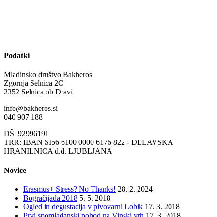
Podatki
Mladinsko društvo Bakheros
Zgornja Selnica 2C
2352 Selnica ob Dravi
info@bakheros.si
040 907 188
DŠ: 92996191
TRR: IBAN SI56 6100 0000 6176 822 - DELAVSKA
HRANILNICA d.d. LJUBLJANA
Novice
Erasmus+ Stress? No Thanks!
28. 2. 2024
Bogračijada 2018
5. 5. 2018
Ogled in degustacija v pivovarni Lobik
17. 3. 2018
Prvi spomladanski pohod na Vinski vrh
17. 3. 2018