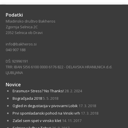
Podatki
Mladinsko društvo Bakheros
Zgornja Selnica 2C
2352 Selnica ob Dravi
info@bakheros.si
040 907 188
DŠ: 92996191
TRR: IBAN SI56 6100 0000 6176 822 - DELAVSKA HRANILNICA d.d.
LJUBLJANA
Novice
Erasmus+ Stress? No Thanks!
28. 2. 2024
Bogračijada 2018
5. 5. 2018
Ogled in degustacija v pivovarni Lobik
17. 3. 2018
Prvi spomladanski pohod na Vinski vrh
17. 3. 2018
Zašel sem spet v vinsko klet
14. 11. 2017